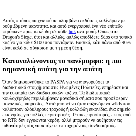
Αυτός ο τύπος παιχνιδιού περιλαμβάνει εκδόσεις κυλίνδρων με
ρυθμιζόμενη ικανότητα, και αυτό ενεργοποιεί ένα νέο επίπεδο
«τρόπων» προς τα κέρδη σε κάθε
link
ανατροπή. Όπως στο
Dragon's Siege, έτσι και αλλιώς, απλώς αποδίδετε $dos στο τοπικό
καζίνο για κάθε $100 που ποντάρετε.
Βασικά, κάτι πάνω από 96%
είναι καλό σε σύγκριση με τη μέση θέση.
Καταναλώνοντας το πανέμορφο: η πιο
σημαντική απάτη για την απάτη
Όταν δημιουργήθηκε το PASPA για να απαγορεύσει τα
διαδικτυακά στοιχήματα στις Ηνωμένες Πολιτείες, επηρέασε και
την ευκαιρία των διαδικτυακών καζίνο. Τα διαδικτυακά
κουλοχέρηδες περιλάμβαναν μοναδικά σήματα που προσέφεραν
μοναδικές υπηρεσίες. Αυτά μπορεί να ήταν αυξανόμενα wilds που
καλύπτουν ολόκληρους τροχούς ή κολλώδη εικονίδια, ένα σημείο
εκκίνησης για πολλές περιστροφές. Τέτοιες προσφορές, εκτός από
το RTP, δεν εγγυώνται κέρδη, αλλά μπορούν να αυξήσουν τις
πιθανότητές σας να πετύχετε επιτυχημένους συνδυασμούς.