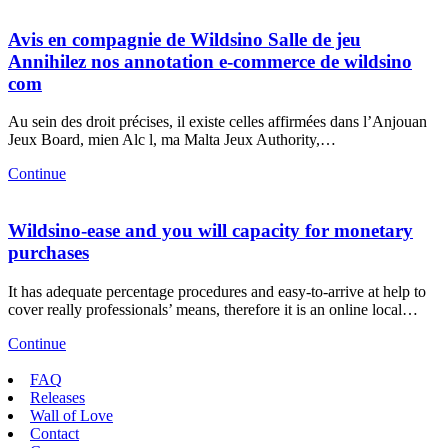
Avis en compagnie de Wildsino Salle de jeu
Annihilez nos annotation e-commerce de wildsino
com
Au sein des droit précises, il existe celles affirmées dans l’Anjouan
Jeux Board, mien Alc l, ma Malta Jeux Authority,…
Continue
Wildsino-ease and you will capacity for monetary
purchases
It has adequate percentage procedures and easy-to-arrive at help to
cover really professionals’ means, therefore it is an online local…
Continue
FAQ
Releases
Wall of Love
Contact