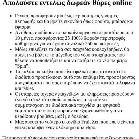
Απολαύστε εντελώς δωρεάν θύρες online
Γενικά, προσφέρουν μία έως περίπου τρεις γραμμές
πληρωμής και θα βρείτε εικονίδια όπως φρούτα, μπάρες και
εφτάρια.
Αντίθετα, διαδίδουν το ολοκαίνουργιο για περισσότερο από
10 μήνες, προσφέροντας 25 100% δωρεάν περιστροφές
καθημερινά για να έχουν συνολικά 250 περιστροφές.
Μόλις επιλέξετε τα δικά σας παιχνίδια κουλοχέρηδων, θα
πρέπει να βάλετε το μέγεθος του νέου στοιχήματος που
θέλετε να τοποθετήσετε και να πατήσετε το νέο πλήκτρο
"Spin".
Τα καλύτερα καζίνο που είναι φιλικά προς τα κινητά στο
διαδίκτυο προσελκύουν αυτό που επιθυμείτε, προσφέροντας
προγράμματα που σας επιτρέπουν να έχετε κινητά τηλέφωνα
και tablet.
Οι εταιρείες τυχερών παιχνιδιών με κληρώσεις προσφέρουν
ένα νέο στυλ στο οποίο οι παίκτες μπορούν να
συμμετάσχουν σε διαδικτυακά παιχνίδια με ψηφιακά
νομίσματα τα οποία μπορούν να εξαργυρωθούν για να
κερδίσουν βραβεία, μαζί με δολάρια.
Μας αρέσει το νεότερο εικονίδιο Fruit Zen που επεκτείνεται
για να καλύψει έναν ολόκληρο κύλινδρο.
Τα ποσοστά πληρωμής που αποφασίστηκαν από τους ξεχωριστούς