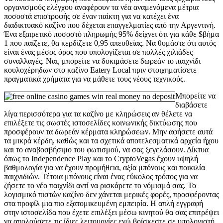
οργανισμούς ελέγχου αναφέρουν τα νέα αναμενόμενα μέτρια
ποσοστά επιστροφής σε έναν παίκτη για να κατέχει ένα
διαδικτυακό καζίνο που δέχεται επαγγελματίες από την Αργεντινή.
Ένα εξαιρετικό ποσοστό πληρωμής 95% δείχνει ότι για κάθε $βήμα
1 που παίζετε, θα κερδίζετε 0,95 απευθείας. Να θυμάστε ότι αυτός
είναι ένας μέσος όρος που υπολογίζεται σε πολλές χιλιάδες
συναλλαγές. Ναι, μπορείτε να δοκιμάσετε δωρεάν το παιχνίδι
κουλοχέρηδων στο καζίνο Eatery Local πριν στοιχηματίσετε
πραγματικά χρήματα για να μάθετε τους νέους τεχνικούς.
Μπορείτε να
διαβάσετε
λίγα περισσότερα για τα καζίνο με κληρώσεις αν θέλετε να
επιλέξετε τις σωστές ιστοσελίδες κοινωνικής δικτύωσης που
προσφέρουν τα δωρεάν κέρματα κληρώσεων. Μην αφήσετε αυτά
τα μικρά κέρδη, καθώς και τα σχετικά αποτελεσματικά αρχεία ήχου
και το αναβοσβήσιμο του φωτισμού, να σας ξεγελάσουν. Δίκτυα
όπως το Independence Play και το CryptoVegas έχουν υψηλή
βαθμολογία για να έχουν προμήθεια, αξία μπόνους και ποικιλία
παιχνιδιών. Τέτοια μπόνους είναι ένας εύκολος τρόπος για να
ζήσετε το νέο παιχνίδι αντί να ρισκάρετε το νόμισμά σας. Το
λογισμικό πιστών καζίνο δεν χάνεται μερικές φορές, προσφέροντας
στα προφίλ μια πιο εξατομικευμένη εμπειρία. Η απλή εγγραφή
στην ιστοσελίδα που έχετε επιλέξει μέσω κινητού θα σας επιτρέψει
να απολαύσετε τις ίδιες λειτουργίες ενώ βρίσκεστε σε υπολογιστή.