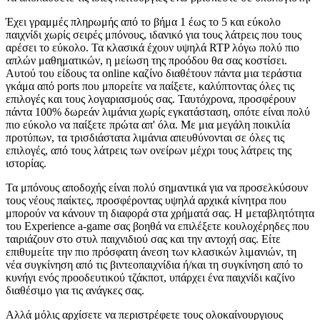
Έχει γραμμές πληρωμής από το βήμα 1 έως το 5 και εύκολο
παιχνίδι χωρίς σειρές μπόνους, ιδανικό για τους λάτρεις που τους
αρέσει το εύκολο. Τα κλασικά έχουν υψηλά RTP λόγω πολύ πιο
απλών μαθηματικών, η μείωση της προόδου θα σας κοστίσει.
Αυτού του είδους τα online καζίνο διαθέτουν πάντα μια τεράστια
γκάμα από ports που μπορείτε να παίξετε, καλύπτοντας όλες τις
επιλογές και τους λογαριασμούς σας. Ταυτόχρονα, προσφέρουν
πάντα 100% δωρεάν λιμάνια χωρίς εγκατάσταση, οπότε είναι πολύ
πιο εύκολο να παίξετε πρώτα απ' όλα. Με μια μεγάλη ποικιλία
προτύπων, τα τρισδιάστατα λιμάνια απευθύνονται σε όλες τις
επιλογές, από τους λάτρεις των ονείρων μέχρι τους λάτρεις της
ιστορίας.
Τα μπόνους αποδοχής είναι πολύ σημαντικά για να προσελκύσουν
τους νέους παίκτες, προσφέροντας υψηλά αρχικά κίνητρα που
μπορούν να κάνουν τη διαφορά στα χρήματά σας. Η μεταβλητότητα
του Experience a-game σας βοηθά να επιλέξετε κουλοχέρηδες που
ταιριάζουν στο στυλ παιχνιδιού σας και την αντοχή σας. Είτε
επιθυμείτε την πιο πρόσφατη άνεση των κλασικών λιμανιών, τη
νέα συγκίνηση από τις βιντεοπαιχνίδια ή/και τη συγκίνηση από το
κυνήγι ενός προοδευτικού τζάκποτ, υπάρχει ένα παιχνίδι καζίνο
διαθέσιμο για τις ανάγκες σας.
Αλλά μόλις αρχίσετε να περιστρέφετε τους ολοκαίνουργιους