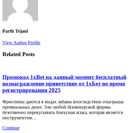
Parth Tejani
View Author Profile
Related Posts
Промокод 1xBet на данный момент бесплатный
вознаграждение приветствие от 1хБет во время
регистрирования 2025
Фриспины даются в видах забавы впоследствии отыгрыша
премиальных денег. Зли любой букмекерской фирмы
безотменно перекусывать бонусная аська, которая является
инструментом…
Continue